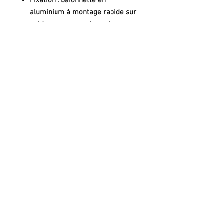
Fixation : baïonnette en
aluminium à montage rapide sur
guidon, casque ou harnais
frontal.
Livrée avec toutes les fixations et
une rallonge d’un mètre
Poids (constructeur) : 426g.
Uniquement sur commande,
comptez une semaine pour la
livraison, n'hesitez pas à nous
contacter si vous souhaitez plus
d'infos.
© 2025 OXILIGHT