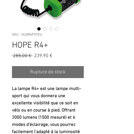
SKU : HLNR4PSTEU
HOPE R4+
Prix
Prix
 285,00 € 
239,90 €
original
promotionnel
Rupture de stock
La lampe R4+ est une lampe multi-
sport qui vous donnera une
excellente visibilité que ce soit en
vélo ou en course à pied. Offrant
2000 lumens (1500 mesuré) et 6
modes d'éclairage, vous pourrez
facilement l'adapté à la luminosité