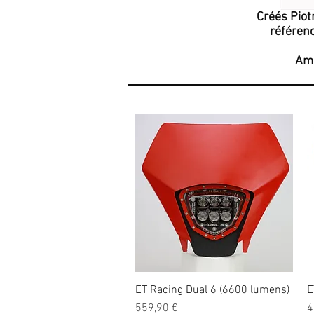
Créés Piot
référenc
Ama
ET Racing Dual 6 (6600 lumens)
Aperçu rapide
E
Prix
P
559,90 €
4